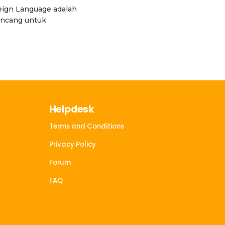
reign Language adalah
rancang untuk
Helpdesk
Terms and Conditions
Privacy Policy
Forum
FAQ