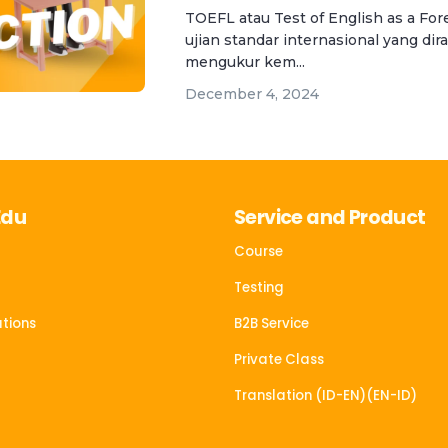
TOEFL atau Test of English as a Fo
ujian standar internasional yang di
mengukur kem...
December 4, 2024
Edu
Service and Product
Course
Testing
tions
B2B Service
Private Class
Translation (ID-EN)(EN-ID)