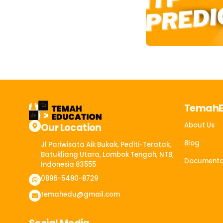
Temah
About Us
Our Location
Blog
Jl Pariwisata Aik Bukak, Pediti-Teratak,
Batukliang Utara, Lombok Tengah, NTB,
Documenta
Indonesia 83555​
0896-5490-8729
temahedu@gmail.com